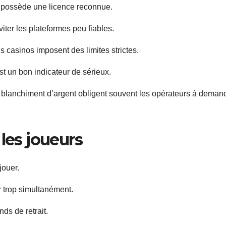
e possède une licence reconnue.
viter les plateformes peu fiables.
ns casinos imposent des limites strictes.
est un bon indicateur de sérieux.
 le blanchiment d’argent obligent souvent les opérateurs à deman
les joueurs
jouer.
r trop simultanément.
ds de retrait.