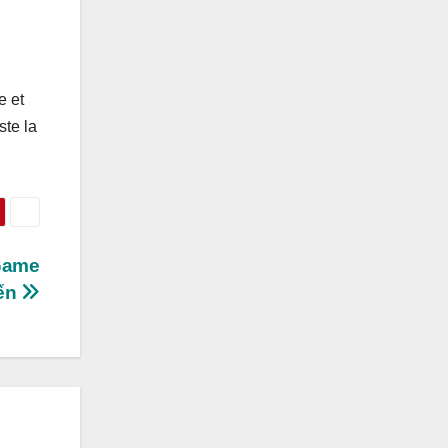
e et
ste la
Game
yến