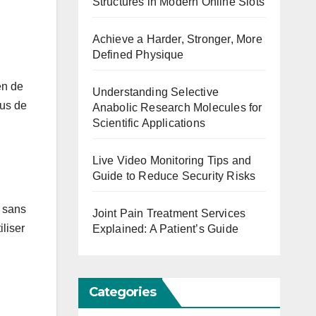
Structures in Modern Online Slots
Achieve a Harder, Stronger, More
Defined Physique
en de
Understanding Selective
nus de
Anabolic Research Molecules for
Scientific Applications
Live Video Monitoring Tips and
Guide to Reduce Security Risks
t sans
Joint Pain Treatment Services
iliser
Explained: A Patient’s Guide
Categories