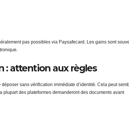
généralement pas possibles via Paysafecard. Les gains sont souv
tronique.
n : attention aux règles
e déposer sans vérification immédiate d’identité. Cela peut semb
 la plupart des plateformes demanderont des documents avant