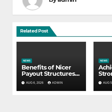
Related Post
NEWS
NEWS
Benefits of Nicer
Achi
Payout Structures
Stro
in Modern Online
Defi
AUG 6, 2026
ADMIN
AUG 5
Slots