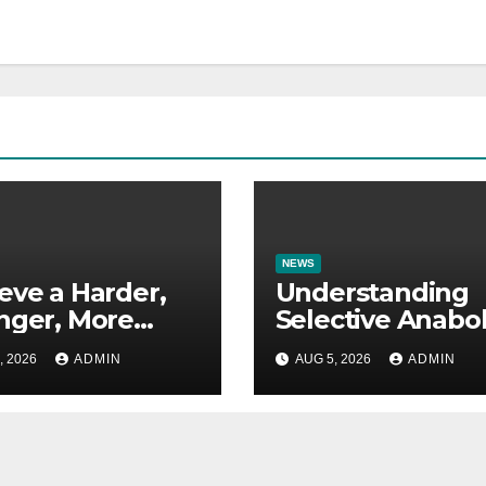
NEWS
eve a Harder,
Understanding
nger, More
Selective Anabol
ned Physique
Research Molec
, 2026
ADMIN
AUG 5, 2026
ADMIN
for Scientific
Applications