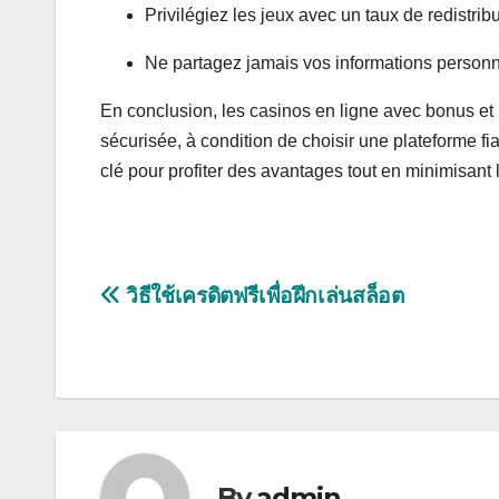
Privilégiez les jeux avec un taux de redistrib
Ne partagez jamais vos informations personne
En conclusion, les casinos en ligne avec bonus et 
sécurisée, à condition de choisir une plateforme fi
clé pour profiter des avantages tout en minimisant 
Post
วิธีใช้เครดิตฟรีเพื่อฝึกเล่นสล็อต
navigation
By
admin